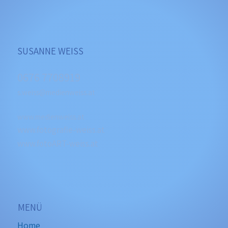
SUSANNE WEISS
0676 7708919
s.weiss@medienweiss.at
www.medienweiss.at
www.fotografie-weiss.at
www.fotoART-weiss.at
MENÜ
Home