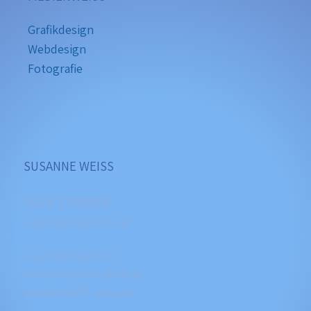
Grafikdesign
Webdesign
Fotografie
SUSANNE WEISS
0676 7708919
s.weiss@medienweiss.at
www.medienweiss.at
www.fotografie-weiss.at
www.fotoART-weiss.at